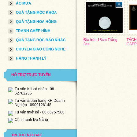
ÁO MƯA
QUÀ TẶNG MÓC KHÓA
QUÀ TẶNG HOA HỒNG
TRANH GHÉP HÌNH
Đĩa tròn 18cm Trắng
TÁCH 
QUÀ TẶNG ĐỘC ĐÁO KHÁC
Jas
CAPP
CHUYỂN GIAO CÔNG NGHỆ
HÀNG THANH LÝ
HỖ TRỢ TRỰC TUYẾN
Tư vấn KH cá nhân - 08
62762235
Tư vấn & bán hàng KH Doanh
Nghiệp - 0909126148
Tư vấn thiết kế - 08 66757508
Chi nhánh Đà Nẵng
TIN TỨC NỔI BẬT