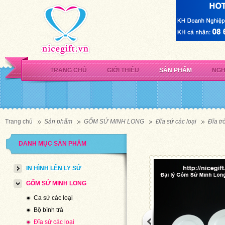
TRANG CHỦ
GIỚI THIỆU
SẢN PHẨM
NGH
Trang chủ
Sản phẩm
GỐM SỨ MINH LONG
Đĩa sứ các loại
Đĩa t
DANH MỤC SẢN PHẨM
IN HÌNH LÊN LY SỨ
GỐM SỨ MINH LONG
Ca sứ các loại
Bộ bình trà
Đĩa sứ các loại