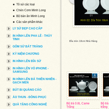
Tô sứ các loại
Chén Cơm Minh Long
Bộ bàn ăn Minh Long
Các sản phẩm khác
LY SỨ ĐẸP CAO CẤP
IN HÌNH LÊN PHA LÊ - THỦY
TINH
Đĩa tròn 18cm Nhà Hàng
GỐM SỨ BÁT TRÀNG
KỶ NIỆM CHƯƠNG
IN HÌNH LÊN ĐĨA SỨ
IN HÌNH LÊN VỎ iPHONE -
SAMSUNG
IN HÌNH LÊN ĐÁ THIÊN NHIÊN -
GẠCH MEN
BÚT BI QUẢNG CÁO
ÁO THUN - ĐỒNG PHỤC
Bộ trà 0.8L Came
Bộ trà
QUÀ TẶNG CÔNG NGHỆ
Trắng
trắng