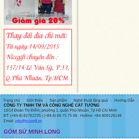
Trang chủ
Giới thiệu
Sản phẩm
Nghệ thuật tặng quà
Hướng Dẫn
CÔNG TY TNHH TM VÀ CÔNG NGHỆ CÁT TƯỜNG
10/14 Đoàn Thị Điểm, phường 1, quận Phú Nhuận, Tp Hồ Chí Minh
ĐT: (+84-8) 62762235 | (+84-8) 66 75 75 08 - Hotline: +84-909126148
Email:
info@nicegift.vn
GỐM SỨ MINH LONG