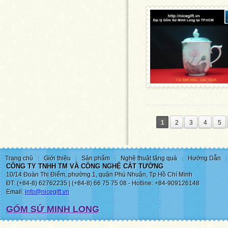
1
2
3
4
5
Trang chủ
Giới thiệu
Sản phẩm
Nghệ thuật tặng quà
Hướng Dẫn
CÔNG TY TNHH TM VÀ CÔNG NGHỆ CÁT TƯỜNG
10/14 Đoàn Thị Điểm, phường 1, quận Phú Nhuận, Tp Hồ Chí Minh
ĐT: (+84-8) 62762235 | (+84-8) 66 75 75 08 - Hotline: +84-909126148
Email:
info@nicegift.vn
GỐM SỨ MINH LONG