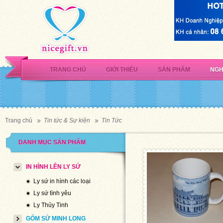
TRANG CHỦ
GIỚI THIỆU
SẢN PHẨM
NGH
Trang chủ
Tin tức & Sự kiện
Tin Tức
DANH MỤC SẢN PHẨM
IN HÌNH LÊN LY SỨ
Ly sứ in hình các loại
Ly sứ tình yêu
Ly Thủy Tinh
GỐM SỨ MINH LONG