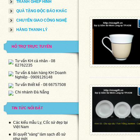
TRANH GHÉP HÌNH
QUÀ TẶNG ĐỘC ĐÁO KHÁC
CHUYỂN GIAO CÔNG NGHỆ
HÀNG THANH LÝ
HỖ TRỢ TRỰC TUYẾN
Tư vấn KH cá nhân - 08
62762235
Tư vấn & bán hàng KH Doanh
Nghiệp - 0909126148
Tư vấn thiết kế - 08 66757508
Chi nhánh Đà Nẵng
TIN TỨC NỔI BẬT
Các kiểu mẫu Ly, Cốc sứ đẹp tại
Việt Nam
Bí quyết "vàng" làm sạch đồ sứ
như mới