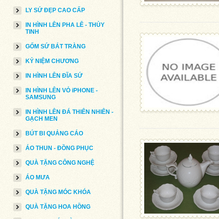
LY SỨ ĐẸP CAO CẤP
IN HÌNH LÊN PHA LÊ - THỦY
TINH
GỐM SỨ BÁT TRÀNG
KỶ NIỆM CHƯƠNG
IN HÌNH LÊN ĐĨA SỨ
IN HÌNH LÊN VỎ iPHONE -
SAMSUNG
IN HÌNH LÊN ĐÁ THIÊN NHIÊN -
GẠCH MEN
BÚT BI QUẢNG CÁO
ÁO THUN - ĐỒNG PHỤC
QUÀ TẶNG CÔNG NGHỆ
ÁO MƯA
QUÀ TẶNG MÓC KHÓA
QUÀ TẶNG HOA HỒNG