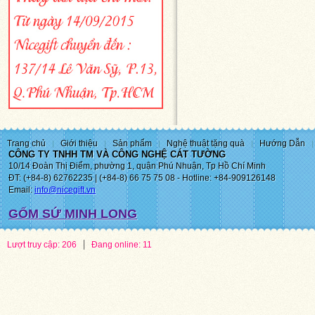
Trang chủ
Giới thiệu
Sản phẩm
Nghệ thuật tặng quà
Hướng Dẫn
CÔNG TY TNHH TM VÀ CÔNG NGHỆ CÁT TƯỜNG
10/14 Đoàn Thị Điểm, phường 1, quận Phú Nhuận, Tp Hồ Chí Minh
ĐT: (+84-8) 62762235 | (+84-8) 66 75 75 08 - Hotline: +84-909126148
Email:
info@nicegift.vn
GỐM SỨ MINH LONG
Lượt truy cập: 206
Đang online: 11