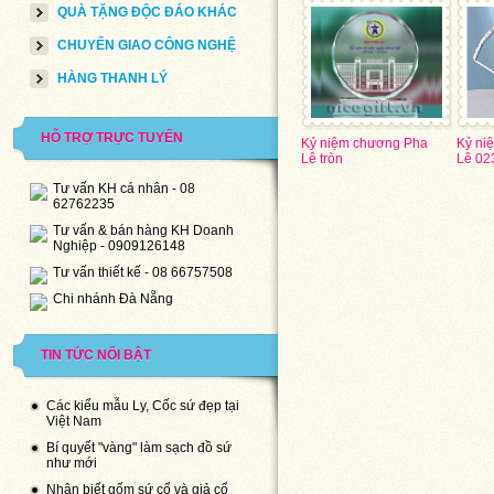
QUÀ TẶNG ĐỘC ĐÁO KHÁC
CHUYỂN GIAO CÔNG NGHỆ
HÀNG THANH LÝ
HỖ TRỢ TRỰC TUYẾN
Kỷ niệm chương Pha
Kỷ ni
Lê tròn
Lê 02
Tư vấn KH cá nhân - 08
62762235
Tư vấn & bán hàng KH Doanh
Nghiệp - 0909126148
Tư vấn thiết kế - 08 66757508
Chi nhánh Đà Nẵng
TIN TỨC NỔI BẬT
Các kiểu mẫu Ly, Cốc sứ đẹp tại
Việt Nam
Bí quyết "vàng" làm sạch đồ sứ
như mới
Nhận biết gốm sứ cổ và giả cổ