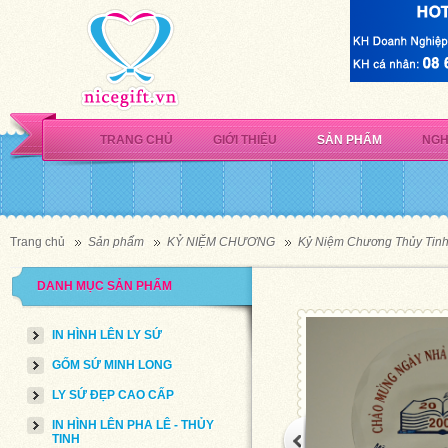
TRANG CHỦ
GIỚI THIỆU
SẢN PHẨM
NGH
Trang chủ
Sản phẩm
KỶ NIỆM CHƯƠNG
Kỷ Niệm Chương Thủy Tin
DANH MỤC SẢN PHẨM
IN HÌNH LÊN LY SỨ
GỐM SỨ MINH LONG
LY SỨ ĐẸP CAO CẤP
IN HÌNH LÊN PHA LÊ - THỦY
TINH