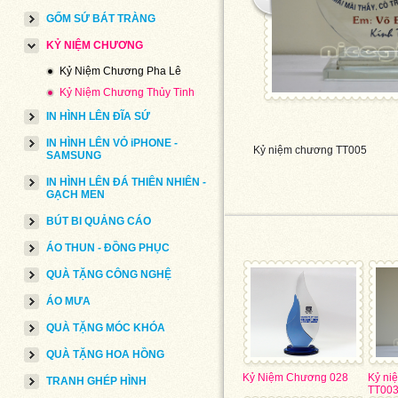
GỐM SỨ BÁT TRÀNG
KỶ NIỆM CHƯƠNG
Kỷ Niệm Chương Pha Lê
Kỷ Niệm Chương Thủy Tinh
IN HÌNH LÊN ĐĨA SỨ
IN HÌNH LÊN VỎ iPHONE -
Kỷ niệm chương TT005
SAMSUNG
IN HÌNH LÊN ĐÁ THIÊN NHIÊN -
GẠCH MEN
BÚT BI QUẢNG CÁO
ÁO THUN - ĐỒNG PHỤC
QUÀ TẶNG CÔNG NGHỆ
ÁO MƯA
QUÀ TẶNG MÓC KHÓA
QUÀ TẶNG HOA HỒNG
Kỷ Niệm Chương 028
Kỷ ni
TRANH GHÉP HÌNH
TT00